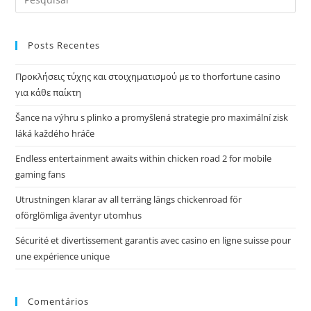
Posts Recentes
Προκλήσεις τύχης και στοιχηματισμού με το thorfortune casino
για κάθε παίκτη
Šance na výhru s plinko a promyšlená strategie pro maximální zisk
láká každého hráče
Endless entertainment awaits within chicken road 2 for mobile
gaming fans
Utrustningen klarar av all terräng längs chickenroad för
oförglömliga äventyr utomhus
Sécurité et divertissement garantis avec casino en ligne suisse pour
une expérience unique
Comentários