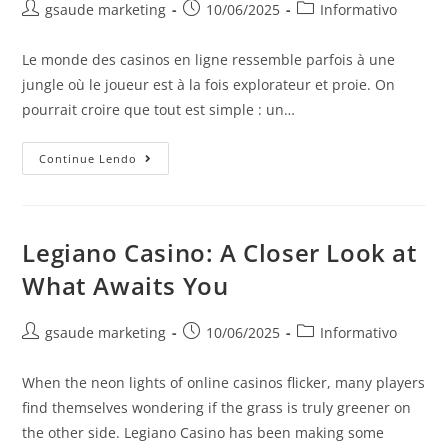
gsaude marketing
10/06/2025
Informativo
Le monde des casinos en ligne ressemble parfois à une
jungle où le joueur est à la fois explorateur et proie. On
pourrait croire que tout est simple : un…
Continue Lendo
Legiano Casino: A Closer Look at
What Awaits You
gsaude marketing
10/06/2025
Informativo
When the neon lights of online casinos flicker, many players
find themselves wondering if the grass is truly greener on
the other side. Legiano Casino has been making some