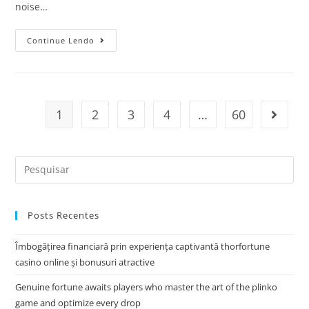
noise…
Continue Lendo
1
2
3
4
…
60
Posts Recentes
Îmbogățirea financiară prin experiența captivantă thorfortune
casino online și bonusuri atractive
Genuine fortune awaits players who master the art of the plinko
game and optimize every drop