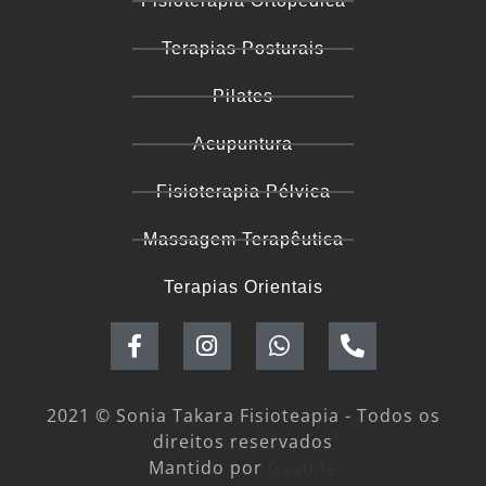
Fisioterapia Ortopédica
Terapias Posturais
Pilates
Acupuntura
Fisioterapia Pélvica
Massagem Terapêutica
Terapias Orientais
2021 © Sonia Takara Fisioteapia - Todos os
direitos reservados
Mantido por
Gsaude