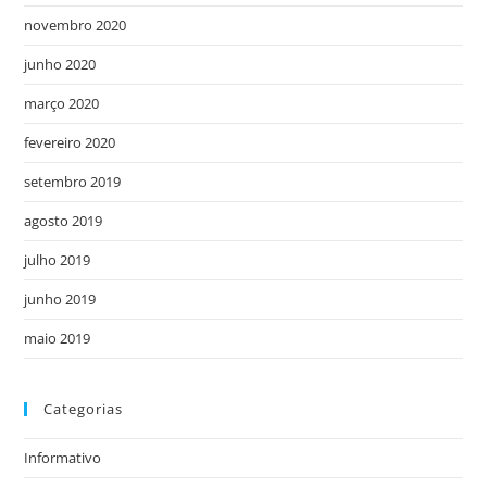
novembro 2020
junho 2020
março 2020
fevereiro 2020
setembro 2019
agosto 2019
julho 2019
junho 2019
maio 2019
Categorias
Informativo