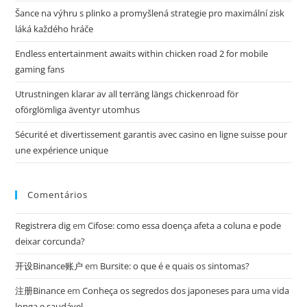
Šance na výhru s plinko a promyšlená strategie pro maximální zisk
láká každého hráče
Endless entertainment awaits within chicken road 2 for mobile
gaming fans
Utrustningen klarar av all terräng längs chickenroad för
oförglömliga äventyr utomhus
Sécurité et divertissement garantis avec casino en ligne suisse pour
une expérience unique
Comentários
Registrera dig
em
Cifose: como essa doença afeta a coluna e pode
deixar corcunda?
开设Binance账户
em
Bursite: o que é e quais os sintomas?
注册Binance
em
Conheça os segredos dos japoneses para uma vida
longa e saudável