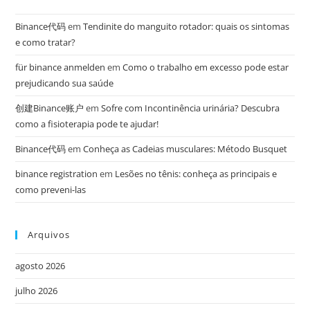
Binance代码
em
Tendinite do manguito rotador: quais os sintomas
e como tratar?
für binance anmelden
em
Como o trabalho em excesso pode estar
prejudicando sua saúde
创建Binance账户
em
Sofre com Incontinência urinária? Descubra
como a fisioterapia pode te ajudar!
Binance代码
em
Conheça as Cadeias musculares: Método Busquet
binance registration
em
Lesões no tênis: conheça as principais e
como preveni-las
Arquivos
agosto 2026
julho 2026