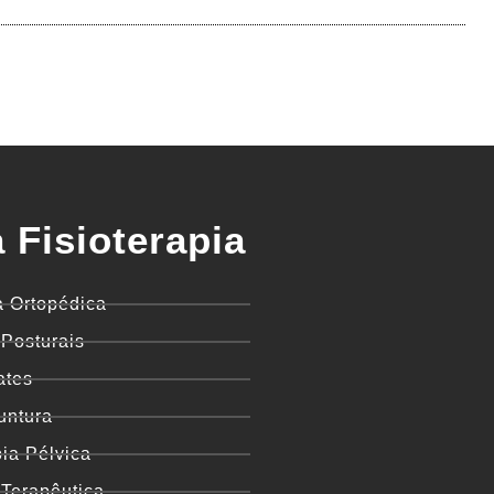
 Fisioterapia
a Ortopédica
 Posturais
ates
untura
pia Pélvica
Terapêutica