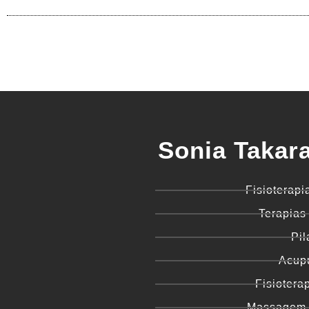
Sonia Takara
Fisioterapi
Terapias
Pil
Acup
Fisiotera
Massagem 