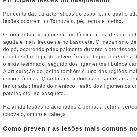
Principais lesões do basquetebol
Por conta das características do esporte, no qual o atl
lesões ocorrem no Tornozelo, pé, perna e joelho.
O tornozelo é o segmento anatômico mais afetado no b
aguda e mais frequente no basquete. O mecanismo de 
do pé, ocorrendo principalmente durante a aterrissage
caindo sobre o pé do adversário ou do jogador/atleta d
o mais lesionado, seguido dos ligamentos fibulocalcane
A articulação do joelho também é uma das regiões mai
como crônicas. Quanto aos sintomas de sobrecarga e d
lesionada ( lesão do menisco, lesão dos ligamentos cr
patelar, etc) no basquete.
Há ainda lesões relacionados à perna, a coluna verteb
cotovelo, ombro e cabeça .
Como prevenir as lesões mais comuns no