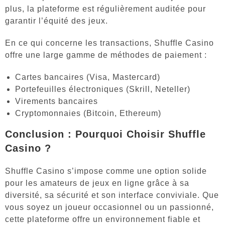
plus, la plateforme est régulièrement auditée pour
garantir l’équité des jeux.
En ce qui concerne les transactions, Shuffle Casino
offre une large gamme de méthodes de paiement :
Cartes bancaires (Visa, Mastercard)
Portefeuilles électroniques (Skrill, Neteller)
Virements bancaires
Cryptomonnaies (Bitcoin, Ethereum)
Conclusion : Pourquoi Choisir Shuffle
Casino ?
Shuffle Casino s’impose comme une option solide
pour les amateurs de jeux en ligne grâce à sa
diversité, sa sécurité et son interface conviviale. Que
vous soyez un joueur occasionnel ou un passionné,
cette plateforme offre un environnement fiable et