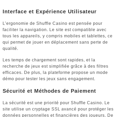
Interface et Expérience Utilisateur
L’ergonomie de Shuffle Casino est pensée pour
faciliter la navigation. Le site est compatible avec
tous les appareils, y compris mobiles et tablettes, ce
qui permet de jouer en déplacement sans perte de
qualité.
Les temps de chargement sont rapides, et la
recherche de jeux est simplifiée grâce à des filtres
efficaces. De plus, la plateforme propose un mode
démo pour tester les jeux sans engagement.
Sécurité et Méthodes de Paiement
La sécurité est une priorité pour Shuffle Casino. Le
site utilise un cryptage SSL avancé pour protéger les
données personnelles et financières des joueurs. De