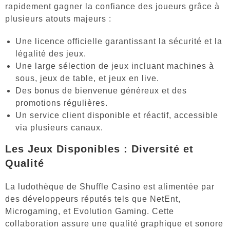
rapidement gagner la confiance des joueurs grâce à
plusieurs atouts majeurs :
Une licence officielle garantissant la sécurité et la
légalité des jeux.
Une large sélection de jeux incluant machines à
sous, jeux de table, et jeux en live.
Des bonus de bienvenue généreux et des
promotions régulières.
Un service client disponible et réactif, accessible
via plusieurs canaux.
Les Jeux Disponibles : Diversité et
Qualité
La ludothèque de Shuffle Casino est alimentée par
des développeurs réputés tels que NetEnt,
Microgaming, et Evolution Gaming. Cette
collaboration assure une qualité graphique et sonore