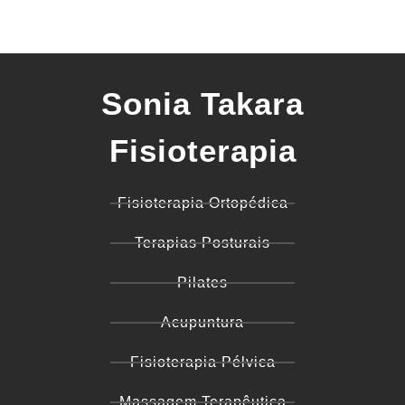
Sonia Takara
Fisioterapia
Fisioterapia Ortopédica
Terapias Posturais
Pilates
Acupuntura
Fisioterapia Pélvica
Massagem Terapêutica