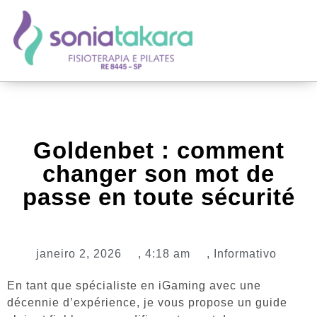
Goldenbet : comment
changer son mot de
passe en toute sécurité
janeiro 2, 2026
,
4:18 am
,
Informativo
En tant que spécialiste en iGaming avec une
décennie d’expérience, je vous propose un guide