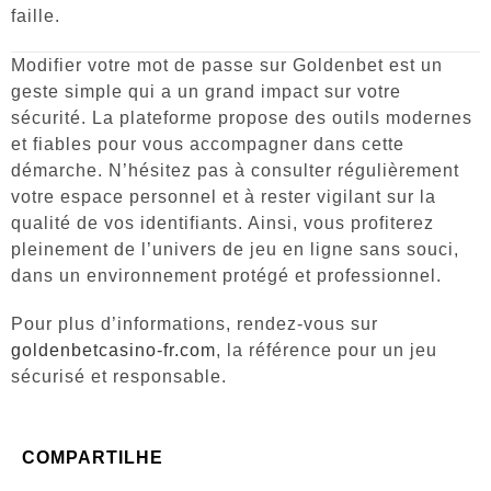
faille.
Modifier votre mot de passe sur Goldenbet est un
geste simple qui a un grand impact sur votre
sécurité. La plateforme propose des outils modernes
et fiables pour vous accompagner dans cette
démarche. N’hésitez pas à consulter régulièrement
votre espace personnel et à rester vigilant sur la
qualité de vos identifiants. Ainsi, vous profiterez
pleinement de l’univers de jeu en ligne sans souci,
dans un environnement protégé et professionnel.
Pour plus d’informations, rendez-vous sur
goldenbetcasino-fr.com
, la référence pour un jeu
sécurisé et responsable.
COMPARTILHE