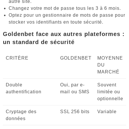
autre site.
Changez votre mot de passe tous les 3 à 6 mois.
Optez pour un gestionnaire de mots de passe pour
stocker vos identifiants en toute sécurité.
Goldenbet face aux autres plateformes :
un standard de sécurité
CRITÈRE
GOLDENBET
MOYENNE
DU
MARCHÉ
Double
Oui, par e-
Souvent
authentification
mail ou SMS
limitée ou
optionnelle
Cryptage des
SSL 256 bits
Variable
données