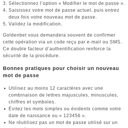
Sélectionnez l’option « Modifier le mot de passe ».
Saisissez votre mot de passe actuel, puis entrez
deux fois votre nouveau mot de passe.
Validez la modification.
Goldenbet vous demandera souvent de confirmer
cette opération via un code reçu par e-mail ou SMS.
Ce double facteur d’authentification renforce la
sécurité de la procédure.
Bonnes pratiques pour choisir un nouveau
mot de passe
Utilisez au moins 12 caractères avec une
combinaison de lettres majuscules, minuscules,
chiffres et symboles.
Évitez les mots simples ou évidents comme votre
date de naissance ou « 123456 ».
Ne réutilisez pas un mot de passe utilisé sur un