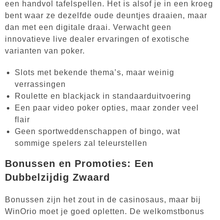
een handvol tafelspellen. Het is alsof je in een kroeg
bent waar ze dezelfde oude deuntjes draaien, maar
dan met een digitale draai. Verwacht geen
innovatieve live dealer ervaringen of exotische
varianten van poker.
Slots met bekende thema’s, maar weinig
verrassingen
Roulette en blackjack in standaarduitvoering
Een paar video poker opties, maar zonder veel
flair
Geen sportweddenschappen of bingo, wat
sommige spelers zal teleurstellen
Bonussen en Promoties: Een
Dubbelzijdig Zwaard
Bonussen zijn het zout in de casinosaus, maar bij
WinOrio moet je goed opletten. De welkomstbonus