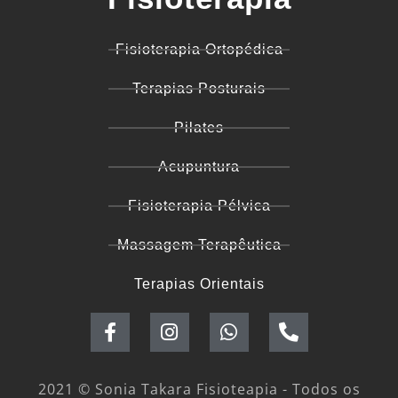
Fisioterapia Ortopédica
Terapias Posturais
Pilates
Acupuntura
Fisioterapia Pélvica
Massagem Terapêutica
Terapias Orientais
2021 © Sonia Takara Fisioteapia - Todos os