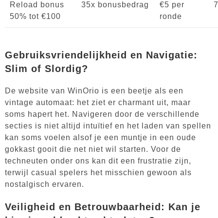
Reload bonus
35x bonusbedrag
€5 per
50% tot €100
ronde
Gebruiksvriendelijkheid en Navigatie:
Slim of Slordig?
De website van WinOrio is een beetje als een
vintage automaat: het ziet er charmant uit, maar
soms hapert het. Navigeren door de verschillende
secties is niet altijd intuïtief en het laden van spellen
kan soms voelen alsof je een muntje in een oude
gokkast gooit die net niet wil starten. Voor de
techneuten onder ons kan dit een frustratie zijn,
terwijl casual spelers het misschien gewoon als
nostalgisch ervaren.
Veiligheid en Betrouwbaarheid: Kan je