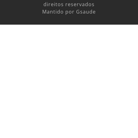
direitos reservados
Mantido por
Gsaude