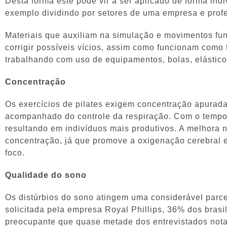
Desta forma este pode vir a ser aplicado de forma i
exemplo dividindo por setores de uma empresa e prof
Materiais que auxiliam na simulação e movimentos funci
corrigir possíveis vícios, assim como funcionam como 
trabalhando com uso de equipamentos, bolas, elásticos
Concentração
Os exercícios de pilates exigem concentração apurada
acompanhado do controle da respiração. Com o tempo,
resultando em indivíduos mais produtivos. A melhora
concentração, já que promove a oxigenação cerebral
foco.
Qualidade do sono
Os distúrbios do sono atingem uma considerável par
solicitada pela empresa Royal Phillips, 36% dos brasi
preocupante que quase metade dos entrevistados nota