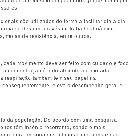
ndividual ou até mesmo em pequenos grupos como por
essores.
onais são utilizados de forma a facilitar dia a dia,
forma de desafio através de trabalho dinâmico,
, molas de resistência, entre outros.
, cada movimento deve ser feito com cuidado e foco
 a concentração é naturalmente aprimorada,
 na respiração também tem seu papel na
 e consequentemente, eleva o desempenho geral e
cela da população. De acordo com uma pesquisa
leiros têm insônia recorrente, sendo o mais
ram piora no sono nos últimos cinco anos e não