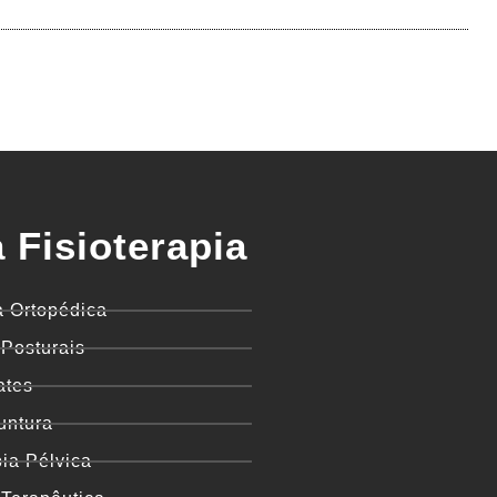
 Fisioterapia
a Ortopédica
 Posturais
ates
untura
pia Pélvica