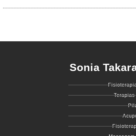
Sonia Takara
Fisioterapi
Terapias
Pil
Acup
Fisiotera