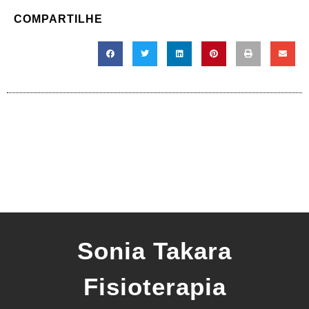
COMPARTILHE
Sonia Takara
Fisioterapia