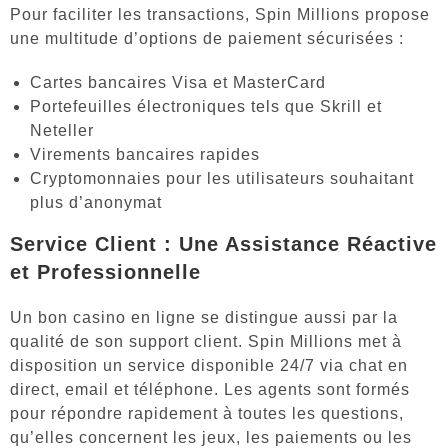
Pour faciliter les transactions, Spin Millions propose
une multitude d’options de paiement sécurisées :
Cartes bancaires Visa et MasterCard
Portefeuilles électroniques tels que Skrill et
Neteller
Virements bancaires rapides
Cryptomonnaies pour les utilisateurs souhaitant
plus d’anonymat
Service Client : Une Assistance Réactive
et Professionnelle
Un bon casino en ligne se distingue aussi par la
qualité de son support client. Spin Millions met à
disposition un service disponible 24/7 via chat en
direct, email et téléphone. Les agents sont formés
pour répondre rapidement à toutes les questions,
qu’elles concernent les jeux, les paiements ou les