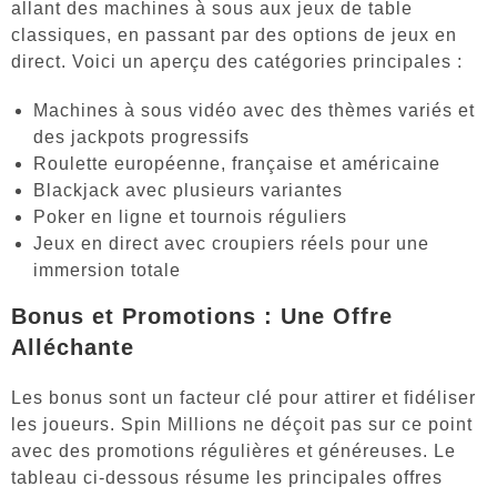
allant des machines à sous aux jeux de table
classiques, en passant par des options de jeux en
direct. Voici un aperçu des catégories principales :
Machines à sous vidéo avec des thèmes variés et
des jackpots progressifs
Roulette européenne, française et américaine
Blackjack avec plusieurs variantes
Poker en ligne et tournois réguliers
Jeux en direct avec croupiers réels pour une
immersion totale
Bonus et Promotions : Une Offre
Alléchante
Les bonus sont un facteur clé pour attirer et fidéliser
les joueurs. Spin Millions ne déçoit pas sur ce point
avec des promotions régulières et généreuses. Le
tableau ci-dessous résume les principales offres