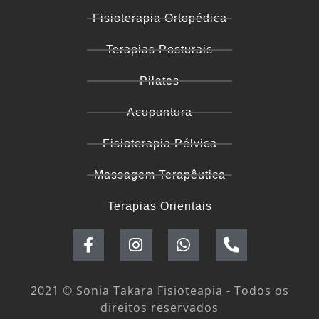
Fisioterapia Ortopédica
Terapias Posturais
Pilates
Acupuntura
Fisioterapia Pélvica
Massagem Terapêutica
Terapias Orientais
2021 © Sonia Takara Fisioteapia - Todos os
direitos reservados