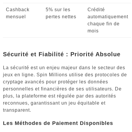
Cashback
5% sur les
Crédité
mensuel
pertes nettes
automatiquement
chaque fin de
mois
Sécurité et Fiabilité : Priorité Absolue
La sécurité est un enjeu majeur dans le secteur des
jeux en ligne. Spin Millions utilise des protocoles de
cryptage avancés pour protéger les données
personnelles et financières de ses utilisateurs. De
plus, la plateforme est régulée par des autorités
reconnues, garantissant un jeu équitable et
transparent.
Les Méthodes de Paiement Disponibles