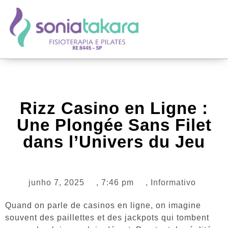
Rizz Casino en Ligne :
Une Plongée Sans Filet
dans l’Univers du Jeu
junho 7, 2025
,
7:46 pm
,
Informativo
Quand on parle de casinos en ligne, on imagine
souvent des paillettes et des jackpots qui tombent