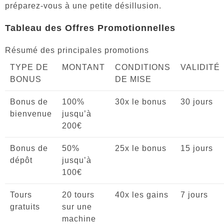
préparez-vous à une petite désillusion.
Tableau des Offres Promotionnelles
Résumé des principales promotions
TYPE DE
MONTANT
CONDITIONS
VALIDITÉ
BONUS
DE MISE
Bonus de
100%
30x le bonus
30 jours
bienvenue
jusqu’à
200€
Bonus de
50%
25x le bonus
15 jours
dépôt
jusqu’à
100€
Tours
20 tours
40x les gains
7 jours
gratuits
sur une
machine