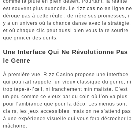
comme la pluie en plein désert. Pourtant, la réalité
est souvent plus nuancée. Le
rizz casino en ligne
ne
déroge pas à cette règle : derrière ses promesses, il
y a un univers où la chance danse avec la stratégie,
et où chaque clic peut aussi bien vous faire sourire
que grincer des dents.
Une Interface Qui Ne Révolutionne Pas
le Genre
À première vue, Rizz Casino propose une interface
qui pourrait rappeler un vieux classique du genre, ni
trop tape-à-l’œil, ni franchement minimaliste. C’est
un peu comme ce vieux bar du coin où l’on va plus
pour l’ambiance que pour la déco. Les menus sont
clairs, les jeux accessibles, mais on ne s’attend pas
à une expérience visuelle qui vous fera décrocher la
mâchoire.