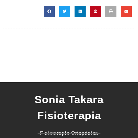
Sonia Takara
Fisioterapia
Fisioterapia Ortopédica