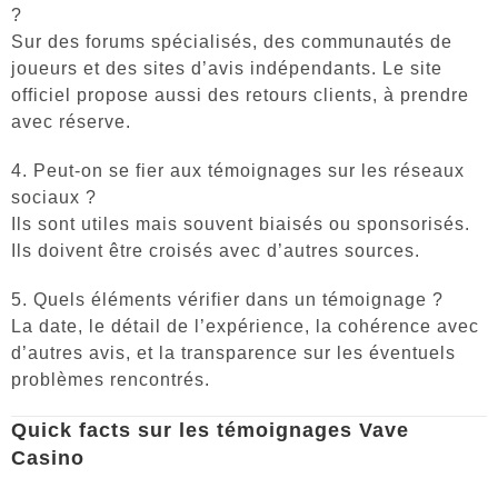
?
Sur des forums spécialisés, des communautés de
joueurs et des sites d’avis indépendants. Le site
officiel propose aussi des retours clients, à prendre
avec réserve.
4. Peut-on se fier aux témoignages sur les réseaux
sociaux ?
Ils sont utiles mais souvent biaisés ou sponsorisés.
Ils doivent être croisés avec d’autres sources.
5. Quels éléments vérifier dans un témoignage ?
La date, le détail de l’expérience, la cohérence avec
d’autres avis, et la transparence sur les éventuels
problèmes rencontrés.
Quick facts sur les témoignages Vave
Casino