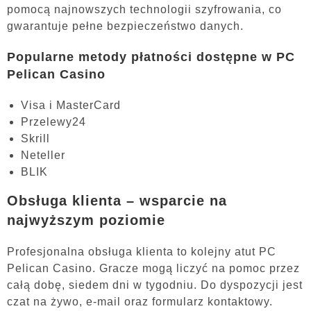
pomocą najnowszych technologii szyfrowania, co
gwarantuje pełne bezpieczeństwo danych.
Popularne metody płatności dostępne w PC
Pelican Casino
Visa i MasterCard
Przelewy24
Skrill
Neteller
BLIK
Obsługa klienta – wsparcie na
najwyższym poziomie
Profesjonalna obsługa klienta to kolejny atut PC
Pelican Casino. Gracze mogą liczyć na pomoc przez
całą dobę, siedem dni w tygodniu. Do dyspozycji jest
czat na żywo, e-mail oraz formularz kontaktowy.