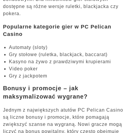
dostępne są różne wersje ruletki, blackjacka czy
pokera.
Popularne kategorie gier w PC Pelican
Casino
Automaty (sloty)
Gry stołowe (ruletka, blackjack, baccarat)
Kasyno na żywo z prawdziwymi krupierami
Video poker
Gry z jackpotem
Bonusy i promocje – jak
maksymalizować wygrane?
Jednym z największych atutów PC Pelican Casino
są liczne bonusy i promocje, które pomagają
zwiększyć szanse na wygraną. Nowi gracze mogą
liczyć na bonus powitalny, który często obejmuje