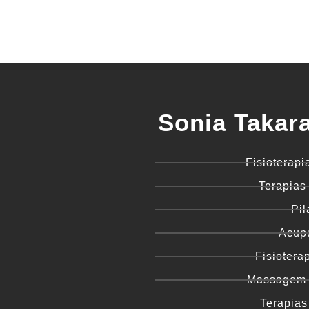
Sonia Takara
Fisioterapi
Terapias
Pil
Acup
Fisiotera
Massagem 
Terapias