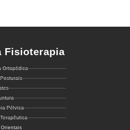
 Fisioterapia
a Ortopédica
 Posturais
ates
untura
pia Pélvica
Terapêutica
 Orientais