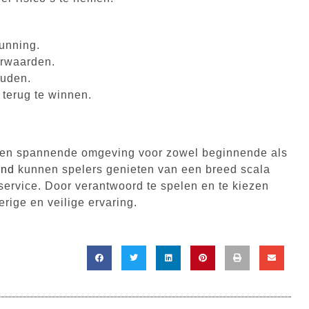
unning.
orwaarden.
ouden.
 terug te winnen.
e en spannende omgeving voor zowel beginnende als
and
kunnen spelers genieten van een breed scala
service. Door verantwoord te spelen en te kiezen
rige en veilige ervaring.