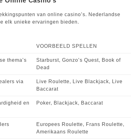
e Online Casino’s
trekkingspunten van online casino’s. Nederlandse
ie elk unieke ervaringen bieden.
VOORBEELD SPELLEN
se thema’s
Starburst, Gonzo’s Quest, Book of
Dead
ealers via
Live Roulette, Live Blackjack, Live
Baccarat
ardigheid en
Poker, Blackjack, Baccarat
lers
Europees Roulette, Frans Roulette,
Amerikaans Roulette