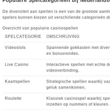
Populaire Spelcategorieën bij Nederlands
De diversiteit aan spellen is een van de grootste aan
spelers kunnen kiezen uit verschillende categorieën d
Overzicht van populaire casinospellen
SPELCATEGORIE
OMSCHRIJVING
Videoslots
Spannende gokkasten met diver
en bonusrondes.
Live Casino
Interactieve spellen met echte d
videoverbinding.
Kaartspellen
Strategische spellen waarbij va
geluk samenkomen.
Roulette
Klassiek casinospel waarbij spe
inzetten op nummers of kleuren.