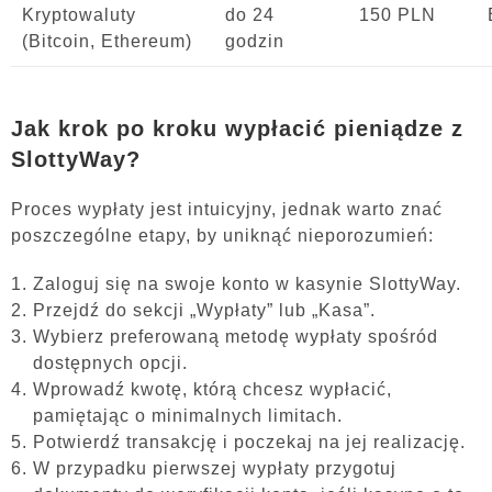
Kryptowaluty
do 24
150 PLN
(Bitcoin, Ethereum)
godzin
Jak krok po kroku wypłacić pieniądze z
SlottyWay?
Proces wypłaty jest intuicyjny, jednak warto znać
poszczególne etapy, by uniknąć nieporozumień:
Zaloguj się na swoje konto w kasynie SlottyWay.
Przejdź do sekcji „Wypłaty” lub „Kasa”.
Wybierz preferowaną metodę wypłaty spośród
dostępnych opcji.
Wprowadź kwotę, którą chcesz wypłacić,
pamiętając o minimalnych limitach.
Potwierdź transakcję i poczekaj na jej realizację.
W przypadku pierwszej wypłaty przygotuj