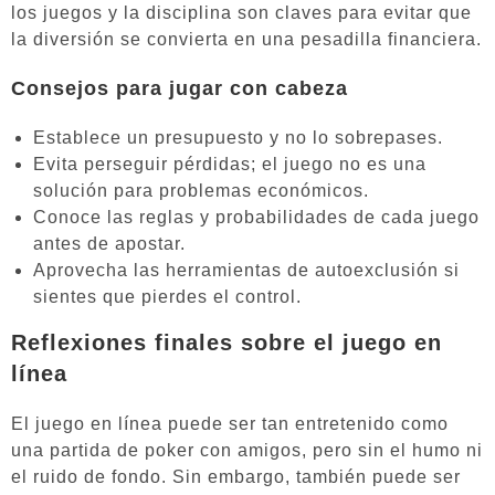
los juegos y la disciplina son claves para evitar que
la diversión se convierta en una pesadilla financiera.
Consejos para jugar con cabeza
Establece un presupuesto y no lo sobrepases.
Evita perseguir pérdidas; el juego no es una
solución para problemas económicos.
Conoce las reglas y probabilidades de cada juego
antes de apostar.
Aprovecha las herramientas de autoexclusión si
sientes que pierdes el control.
Reflexiones finales sobre el juego en
línea
El juego en línea puede ser tan entretenido como
una partida de poker con amigos, pero sin el humo ni
el ruido de fondo. Sin embargo, también puede ser