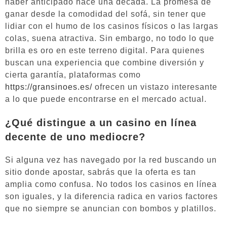
haber anticipado hace una década. La promesa de
ganar desde la comodidad del sofá, sin tener que
lidiar con el humo de los casinos físicos o las largas
colas, suena atractiva. Sin embargo, no todo lo que
brilla es oro en este terreno digital. Para quienes
buscan una experiencia que combine diversión y
cierta garantía, plataformas como
https://gransinoes.es/
ofrecen un vistazo interesante
a lo que puede encontrarse en el mercado actual.
¿Qué distingue a un casino en línea
decente de uno mediocre?
Si alguna vez has navegado por la red buscando un
sitio donde apostar, sabrás que la oferta es tan
amplia como confusa. No todos los casinos en línea
son iguales, y la diferencia radica en varios factores
que no siempre se anuncian con bombos y platillos.