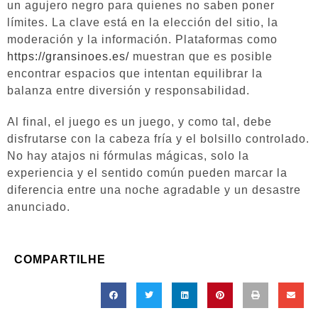
un agujero negro para quienes no saben poner
límites. La clave está en la elección del sitio, la
moderación y la información. Plataformas como
https://gransinoes.es/
muestran que es posible
encontrar espacios que intentan equilibrar la
balanza entre diversión y responsabilidad.
Al final, el juego es un juego, y como tal, debe
disfrutarse con la cabeza fría y el bolsillo controlado.
No hay atajos ni fórmulas mágicas, solo la
experiencia y el sentido común pueden marcar la
diferencia entre una noche agradable y un desastre
anunciado.
COMPARTILHE