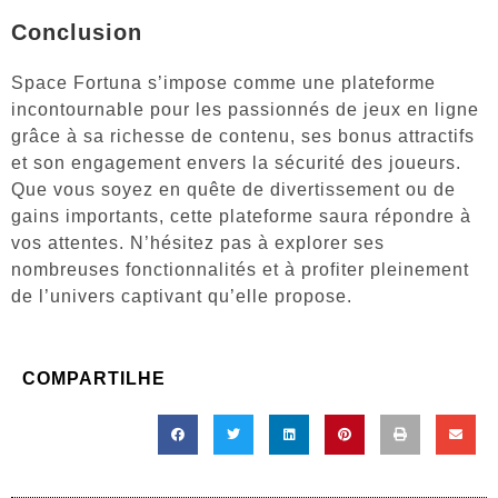
Conclusion
Space Fortuna s’impose comme une plateforme
incontournable pour les passionnés de jeux en ligne
grâce à sa richesse de contenu, ses bonus attractifs
et son engagement envers la sécurité des joueurs.
Que vous soyez en quête de divertissement ou de
gains importants, cette plateforme saura répondre à
vos attentes. N’hésitez pas à explorer ses
nombreuses fonctionnalités et à profiter pleinement
de l’univers captivant qu’elle propose.
COMPARTILHE