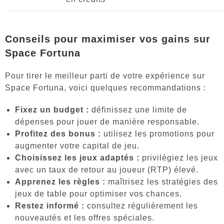
Conseils pour maximiser vos gains sur
Space Fortuna
Pour tirer le meilleur parti de votre expérience sur
Space Fortuna, voici quelques recommandations :
Fixez un budget :
définissez une limite de
dépenses pour jouer de manière responsable.
Profitez des bonus :
utilisez les promotions pour
augmenter votre capital de jeu.
Choisissez les jeux adaptés :
privilégiez les jeux
avec un taux de retour au joueur (RTP) élevé.
Apprenez les règles :
maîtrisez les stratégies des
jeux de table pour optimiser vos chances.
Restez informé :
consultez régulièrement les
nouveautés et les offres spéciales.