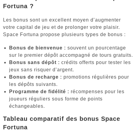
Fortuna ?
Les bonus sont un excellent moyen d’augmenter
votre capital de jeu et de prolonger votre plaisir.
Space Fortuna propose plusieurs types de bonus :
Bonus de bienvenue :
souvent un pourcentage
sur le premier dépôt accompagné de tours gratuits.
Bonus sans dépôt :
crédits offerts pour tester les
jeux sans risquer d’argent.
Bonus de recharge :
promotions régulières pour
les dépôts suivants.
Programme de fidélité :
récompenses pour les
joueurs réguliers sous forme de points
échangeables.
Tableau comparatif des bonus Space
Fortuna