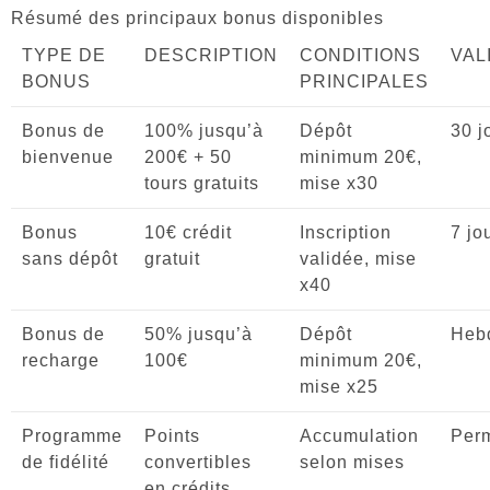
Résumé des principaux bonus disponibles
TYPE DE
DESCRIPTION
CONDITIONS
VAL
BONUS
PRINCIPALES
Bonus de
100% jusqu’à
Dépôt
30 j
bienvenue
200€ + 50
minimum 20€,
tours gratuits
mise x30
Bonus
10€ crédit
Inscription
7 jo
sans dépôt
gratuit
validée, mise
x40
Bonus de
50% jusqu’à
Dépôt
Heb
recharge
100€
minimum 20€,
mise x25
Programme
Points
Accumulation
Per
de fidélité
convertibles
selon mises
en crédits