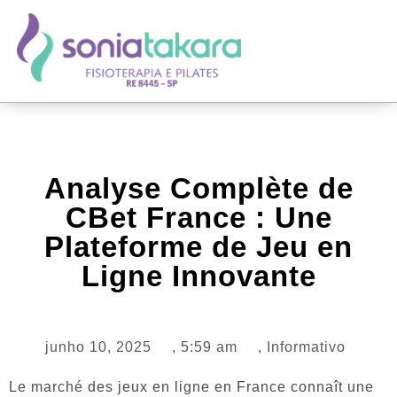
Analyse Complète de
CBet France : Une
Plateforme de Jeu en
Ligne Innovante
junho 10, 2025
,
5:59 am
,
Informativo
Le marché des jeux en ligne en France connaît une