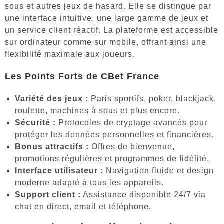
sous et autres jeux de hasard. Elle se distingue par
une interface intuitive, une large gamme de jeux et
un service client réactif. La plateforme est accessible
sur ordinateur comme sur mobile, offrant ainsi une
flexibilité maximale aux joueurs.
Les Points Forts de CBet France
Variété des jeux :
Paris sportifs, poker, blackjack,
roulette, machines à sous et plus encore.
Sécurité :
Protocoles de cryptage avancés pour
protéger les données personnelles et financières.
Bonus attractifs :
Offres de bienvenue,
promotions régulières et programmes de fidélité.
Interface utilisateur :
Navigation fluide et design
moderne adapté à tous les appareils.
Support client :
Assistance disponible 24/7 via
chat en direct, email et téléphone.