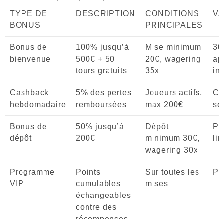
TYPE DE
DESCRIPTION
CONDITIONS
V
BONUS
PRINCIPALES
Bonus de
100% jusqu’à
Mise minimum
3
bienvenue
500€ + 50
20€, wagering
a
tours gratuits
35x
i
Cashback
5% des pertes
Joueurs actifs,
C
hebdomadaire
remboursées
max 200€
s
Bonus de
50% jusqu’à
Dépôt
P
dépôt
200€
minimum 30€,
l
wagering 30x
Programme
Points
Sur toutes les
P
VIP
cumulables
mises
échangeables
contre des
récompenses