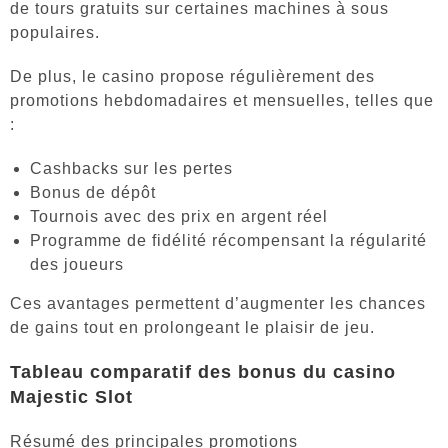
de tours gratuits sur certaines machines à sous
populaires.
De plus, le casino propose régulièrement des
promotions hebdomadaires et mensuelles, telles que
:
Cashbacks sur les pertes
Bonus de dépôt
Tournois avec des prix en argent réel
Programme de fidélité récompensant la régularité
des joueurs
Ces avantages permettent d’augmenter les chances
de gains tout en prolongeant le plaisir de jeu.
Tableau comparatif des bonus du casino
Majestic Slot
Résumé des principales promotions