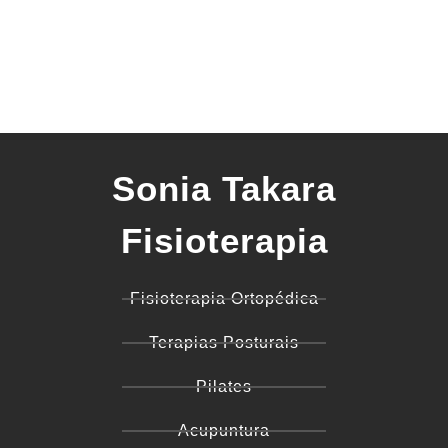
Sonia Takara
Fisioterapia
Fisioterapia Ortopédica
Terapias Posturais
Pilates
Acupuntura