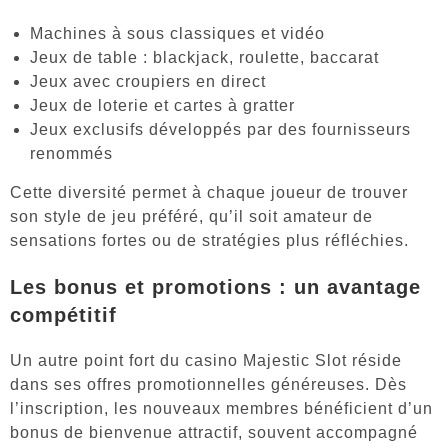
Machines à sous classiques et vidéo
Jeux de table : blackjack, roulette, baccarat
Jeux avec croupiers en direct
Jeux de loterie et cartes à gratter
Jeux exclusifs développés par des fournisseurs
renommés
Cette diversité permet à chaque joueur de trouver
son style de jeu préféré, qu’il soit amateur de
sensations fortes ou de stratégies plus réfléchies.
Les bonus et promotions : un avantage
compétitif
Un autre point fort du casino Majestic Slot réside
dans ses offres promotionnelles généreuses. Dès
l’inscription, les nouveaux membres bénéficient d’un
bonus de bienvenue attractif, souvent accompagné