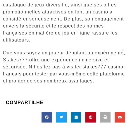
catalogue de jeux diversifié, ainsi que ses offres
promotionnelles attractives en font un casino à
considérer sérieusement. De plus, son engagement
envers la sécurité et le respect des normes
françaises en matière de jeu en ligne rassure les
utilisateurs.
Que vous soyez un joueur débutant ou expérimenté,
Stakes777 offre une expérience immersive et
sécurisée. N’hésitez pas à visiter
stakes777 casino
francais
pour tester par vous-même cette plateforme
et profiter de ses nombreux avantages.
COMPARTILHE