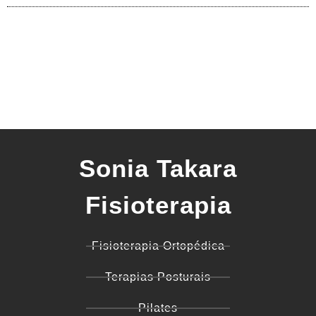
Sonia Takara
Fisioterapia
Fisioterapia Ortopédica
Terapias Posturais
Pilates