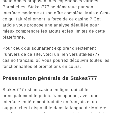
plateformes proposant des expériences variées.
Parmi elles, Stakes777 se démarque par son
interface moderne et son offre complète. Mais qu’est-
ce qui fait réellement la force de ce casino ? Cet
article vous propose une analyse détaillée pour
mieux comprendre les atouts et les limites de cette
plateforme.
Pour ceux qui souhaitent explorer directement
l’univers de ce site, voici un lien vers
stakes777
casino francais
, où vous pourrez découvrir toutes les
fonctionnalités et promotions en cours.
Présentation générale de Stakes777
Stakes777 est un casino en ligne qui cible
principalement le public francophone, avec une
interface entièrement traduite en français et un
support client disponible dans la langue de Molière.