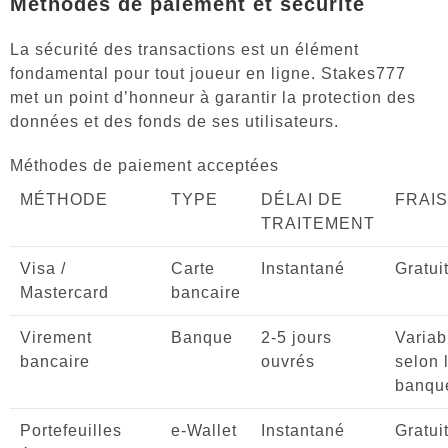
Méthodes de paiement et sécurité
La sécurité des transactions est un élément
fondamental pour tout joueur en ligne. Stakes777
met un point d’honneur à garantir la protection des
données et des fonds de ses utilisateurs.
Méthodes de paiement acceptées
MÉTHODE
TYPE
DÉLAI DE
FRAIS
TRAITEMENT
Visa /
Carte
Instantané
Gratui
Mastercard
bancaire
Virement
Banque
2-5 jours
Variab
bancaire
ouvrés
selon 
banqu
Portefeuilles
e-Wallet
Instantané
Gratui