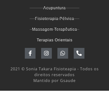
Acupuntura
Fisioterapia Pélvica
Massagem Terapêutica
Terapias Orientais
2021 © Sonia Takara Fisioteapia - Todos os
direitos reservados
Mantido por
Gsaude