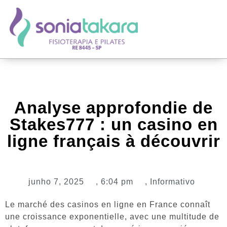
Analyse approfondie de
Stakes777 : un casino en
ligne français à découvrir
junho 7, 2025
,
6:04 pm
,
Informativo
Le marché des casinos en ligne en France connaît
une croissance exponentielle, avec une multitude de